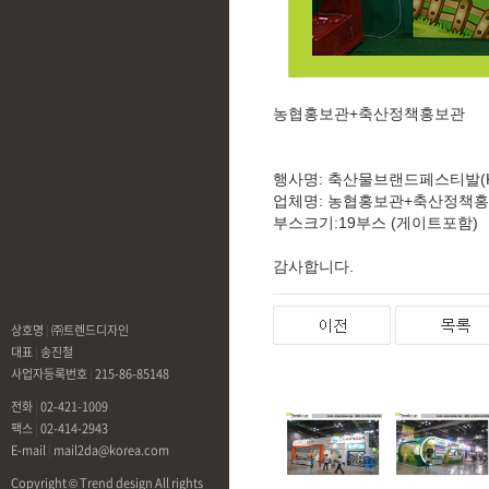
농협홍보관+축산정책홍보관
행사명: 축산물브랜드페스티발(Kin
업체명: 농협홍보관+축산정책
부스크기:19부스 (게이트포함)
감사합니다.
상호명
|
㈜트렌드디자인
대표
|
송진철
사업자등록번호
|
215-86-85148
전화
|
02-421-1009
팩스
|
02-414-2943
E-mail
|
mail2da@korea.com
Copyright © Trend design All rights