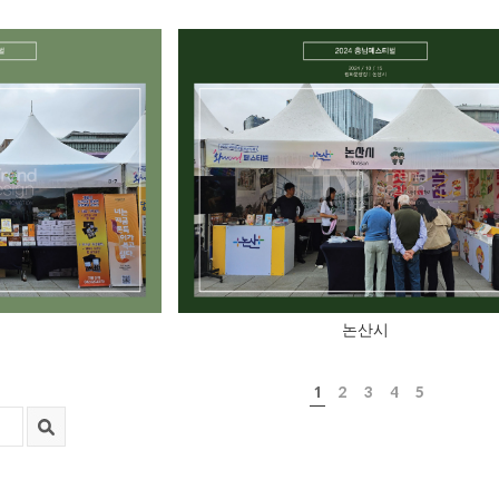
논산시
1
2
3
4
5