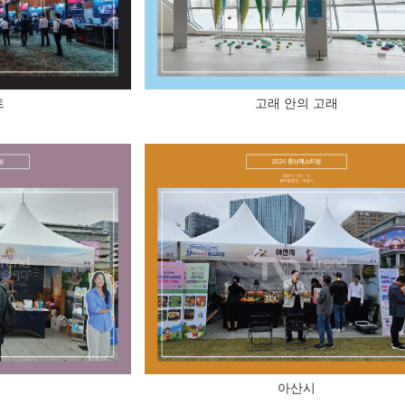
트
고래 안의 고래
아산시