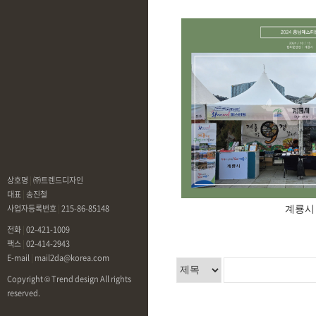
상호명
|
㈜트렌드디자인
대표
|
송진철
사업자등록번호
|
215-86-85148
계룡시
전화
|
02-421-1009
팩스
|
02-414-2943
E-mail
|
mail2da@korea.com
Copyright © Trend design All rights
reserved.