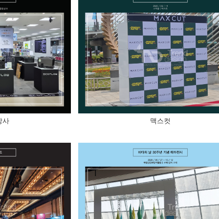
상사
맥스컷