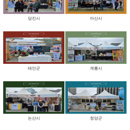
당진시
아산시
태안군
계룡시
논산시
청양군